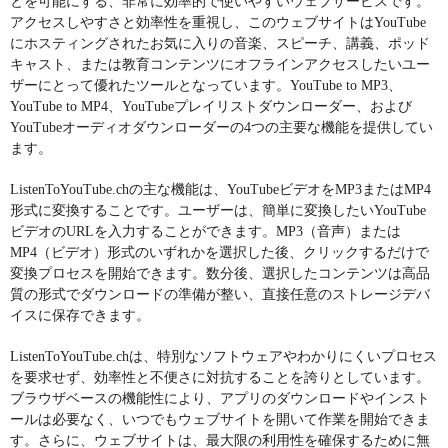
とを可能にする、非常に効率的で使いやすいウェブサービスです。
アクセスしやすさと効率性を重視し、このウェブサイトはYouTube
にホスティングされたお気に入りの音楽、スピーチ、講義、ポッド
キャスト、または教育コンテンツにオフラインアクセスしたいユー
ザーにとって優れたツールとなっています。YouTube to MP3、
YouTube to MP4、YouTubeプレイリストダウンローダー、および
YouTubeオーディオダウンローダーの4つの主要な機能を提供してい
ます。
ListenToYouTube.chの主な機能は、YouTubeビデオをMP3またはMP4
形式に変換することです。ユーザーは、簡単に変換したいYouTube
ビデオのURLを入力することができます。MP3（音声）または
MP4（ビデオ）形式のいずれかを選択した後、クリックするだけで
変換プロセスを開始できます。数分後、選択したコンテンツは高品
質の形式でダウンロードの準備が整い、直接任意のストレージデバ
イスに保存できます。
ListenToYouTube.chは、特別なソフトウェアやわかりにくいプロセス
を要求せず、効率性と不便さに対抗することを誇りとしています。
ブラウザベースの機能性により、アプリのダウンロードやインスト
ールは必要なく、いつでもウェブサイトを開いて作業を開始できま
す。さらに、ウェブサイトは、最大限の利用性を確保するために無