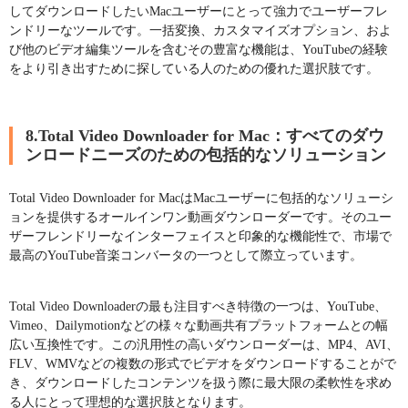
してダウンロードしたいMacユーザーにとって強力でユーザーフレ
ンドリーなツールです。一括変換、カスタマイズオプション、およ
び他のビデオ編集ツールを含むその豊富な機能は、YouTubeの経験
をより引き出すために探している人のための優れた選択肢です。
8.Total Video Downloader for Mac：すべてのダウ
ンロードニーズのための包括的なソリューション
Total Video Downloader for MacはMacユーザーに包括的なソリューシ
ョンを提供するオールインワン動画ダウンローダーです。そのユー
ザーフレンドリーなインターフェイスと印象的な機能性で、市場で
最高のYouTube音楽コンバータの一つとして際立っています。
Total Video Downloaderの最も注目すべき特徴の一つは、YouTube、
Vimeo、Dailymotionなどの様々な動画共有プラットフォームとの幅
広い互換性です。この汎用性の高いダウンローダーは、MP4、AVI、
FLV、WMVなどの複数の形式でビデオをダウンロードすることがで
き、ダウンロードしたコンテンツを扱う際に最大限の柔軟性を求め
る人にとって理想的な選択肢となります。