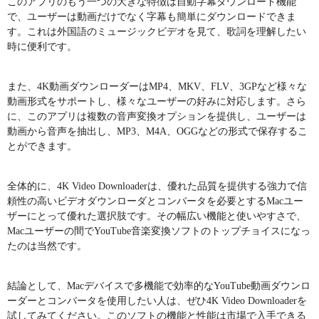
このアプリのもう一つの大きな特徴は自動字幕ダウンロード機能
で、ユーザーは動画だけでなく字幕も簡単にダウンロードできま
す。これは外国語のミュージックビデオを見て、歌詞を理解したい
時に便利です。
また、4K動画ダウンローダーはMP4、MKV、FLV、3GPなど様々な
動画形式をサポートし、様々なユーザーの好みに対応します。さら
に、このアプリは複数の音声変換オプションを提供し、ユーザーは
動画から音声を抽出し、MP3、M4A、OGGなどの形式で保存するこ
とができます。
全体的に、4K Video Downloaderは、優れた品質を提供する強力で信
頼性の高いビデオダウンローダとコンバータを必要とするMacユー
ザーにとって優れた選択肢です。その幅広い機能と使いやすさで、
Macユーザーの間でYouTube音楽変換ソフトのトップチョイスになっ
たのは当然です。
結論として、Macデバイスで多機能で効率的なYouTube動画ダウンロ
ーダーとコンバータを使用したい人は、ぜひ4K Video Downloaderを
試してみてください。このソフトの機能と性能は市場で入手できる